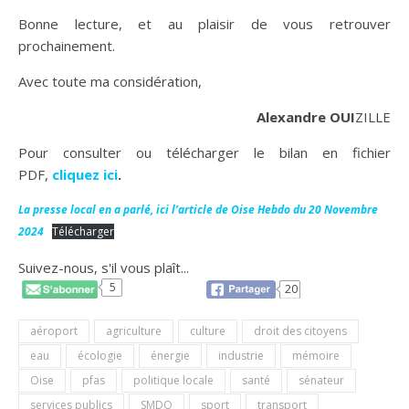
Bonne lecture, et au plaisir de vous retrouver
prochainement.
Avec toute ma considération,
Alexandre OUI
ZILLE
Pour consulter ou télécharger le bilan en fichier
PDF,
cliquez ici
.
La presse local en a parlé, ici l’article de Oise Hebdo du 20 Novembre
2024
Télécharger
Suivez-nous, s'il vous plaît...
5
20
aéroport
agriculture
culture
droit des citoyens
eau
écologie
énergie
industrie
mémoire
Oise
pfas
politique locale
santé
sénateur
services publics
SMDO
sport
transport