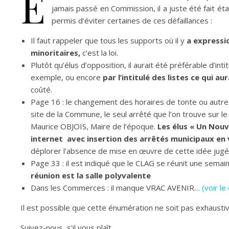
E
jamais passé en Commission, il a juste été fait état
permis d’éviter certaines de ces défaillances :
Il faut rappeler que tous les supports où il y
a expressio
minoritaires,
c’est la loi.
Plutôt qu’élus d’opposition, il aurait été préférable d’inti
exemple, ou encore
par l’intitulé des listes ce qui au
coûté.
Page 16 : le changement des horaires de tonte ou autres 
site de la Commune, le seul arrêté que l’on trouve sur le
Maurice OBJOIS, Maire de l’époque.
Les élus « Un Nouv
internet avec insertion des arrêtés municipaux en 
déplorer l’absence de mise en œuvre de cette idée jugée
Page 33 : il est indiqué que le CLAG se réunit une se
réunion est la salle polyvalente
Dans les Commerces : il manque VRAC AVENIR…
(voir le
Il est possible que cette énumération ne soit pas exhausti
Suivez-nous, s'il vous plaît...