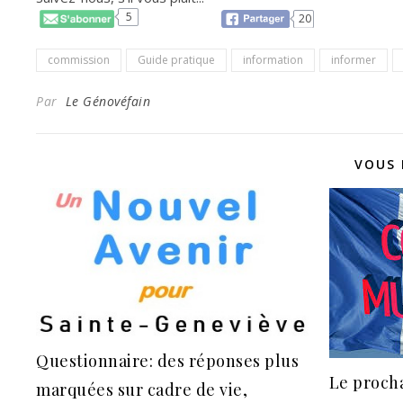
5
20
commission
Guide pratique
information
informer
Par
Le Génovéfain
VOUS 
Questionnaire: des réponses plus
Le procha
marquées sur cadre de vie,