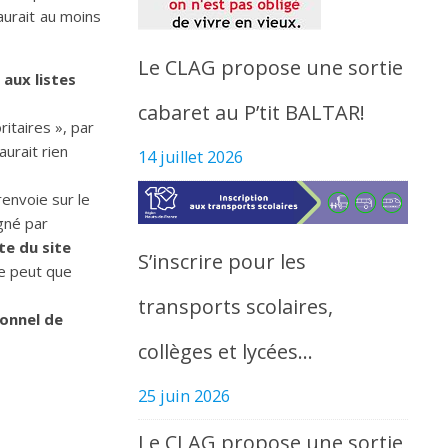
 aurait au moins
Le CLAG propose une sortie
 aux listes
cabaret au P’tit BALTAR!
ritaires », par
aurait rien
14 juillet 2026
renvoie sur le
igné par
te du site
S’inscrire pour les
ne peut que
transports scolaires,
ionnel de
collèges et lycées…
25 juin 2026
Le CLAG propose une sortie