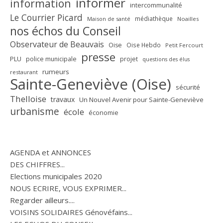
informer
information
intercommunalité
Le Courrier Picard
médiathèque
Maison de santé
Noailles
nos échos du Conseil
Observateur de Beauvais
Oise
Oise Hebdo
Petit Fercourt
presse
PLU
police municipale
projet
questions des élus
rumeurs
restaurant
Sainte-Geneviève (Oise)
sécurité
Thelloise
travaux
Un Nouvel Avenir pour Sainte-Geneviève
urbanisme
école
économie
AGENDA et ANNONCES
DES CHIFFRES...
Elections municipales 2020
NOUS ECRIRE, VOUS EXPRIMER...
Regarder ailleurs....
VOISINS SOLIDAIRES Génovéfains...