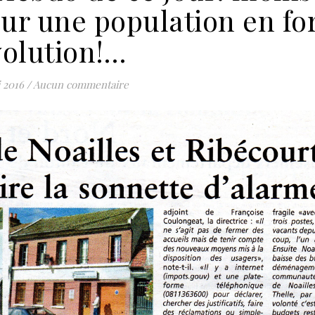
our une population en fo
volution!…
 2016
/
Aucun commentaire