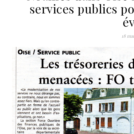
services publics p
é
18 mai