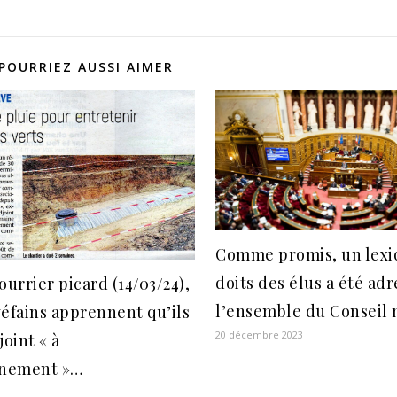
POURRIEZ AUSSI AIMER
Comme promis, un lexi
doits des élus a été adr
ourrier picard (14/03/24),
l’ensemble du Conseil
éfains apprennent qu’ils
20 décembre 2023
joint « à
nnement »…