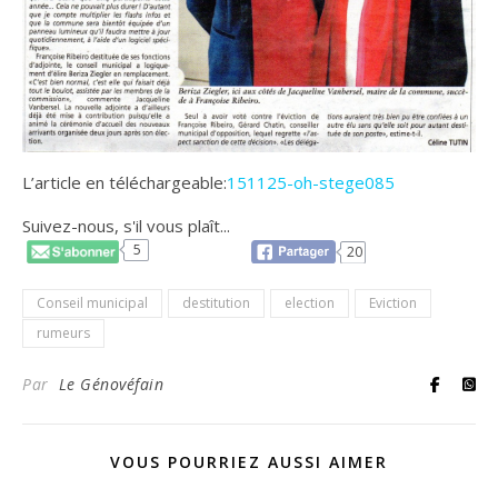
L’article en téléchargeable:
151125-oh-stege085
Suivez-nous, s'il vous plaît...
5
20
Conseil municipal
destitution
election
Eviction
rumeurs
Par
Le Génovéfain
VOUS POURRIEZ AUSSI AIMER