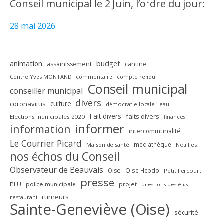
Conseil municipal le 2 Juin, l’ordre du jour:
28 mai 2026
animation
budget
assainissement
cantine
Centre Yves MONTAND
commentaire
compte rendu
Conseil municipal
conseiller municipal
divers
culture
coronavirus
démocratie locale
eau
Fait divers
faits divers
Elections municipales 2020
finances
informer
information
intercommunalité
Le Courrier Picard
médiathèque
Maison de santé
Noailles
nos échos du Conseil
Observateur de Beauvais
Oise
Oise Hebdo
Petit Fercourt
presse
PLU
police municipale
projet
questions des élus
rumeurs
restaurant
Sainte-Geneviève (Oise)
sécurité