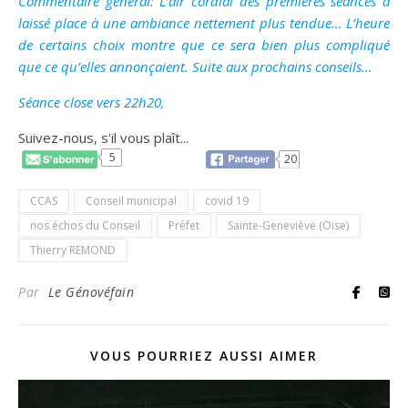
Commentaire général: L’air cordial des premières séances a
laissé place à une ambiance nettement plus tendue… L’heure
de certains choix montre que ce sera bien plus compliqué
que ce qu’elles annonçaient. Suite aux prochains conseils…
Séance close vers 22h20,
Suivez-nous, s'il vous plaît...
5
20
CCAS
Conseil municipal
covid 19
nos échos du Conseil
Préfet
Sainte-Geneviève (Oise)
Thierry REMOND
Par
Le Génovéfain
VOUS POURRIEZ AUSSI AIMER