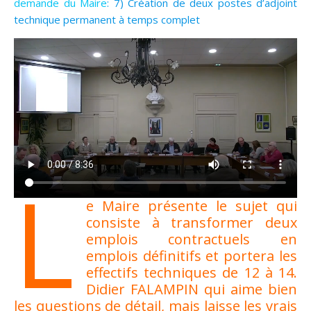
demande du Maire
: 7) Création de deux postes d’adjoint
technique permanent à temps complet
L
e Maire présente le sujet qui
consiste à transformer deux
emplois contractuels en
emplois définitifs et portera les
effectifs techniques de 12 à 14.
Didier FALAMPIN qui aime bien
les questions de détail, mais laisse les vrais