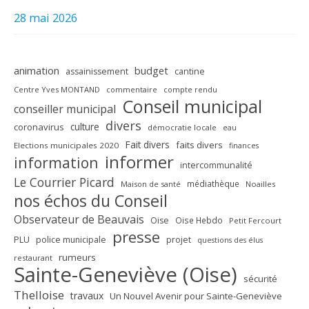
28 mai 2026
animation
budget
assainissement
cantine
Centre Yves MONTAND
commentaire
compte rendu
Conseil municipal
conseiller municipal
divers
culture
coronavirus
démocratie locale
eau
Fait divers
faits divers
Elections municipales 2020
finances
informer
information
intercommunalité
Le Courrier Picard
médiathèque
Maison de santé
Noailles
nos échos du Conseil
Observateur de Beauvais
Oise
Oise Hebdo
Petit Fercourt
presse
PLU
police municipale
projet
questions des élus
rumeurs
restaurant
Sainte-Geneviève (Oise)
sécurité
Thelloise
travaux
Un Nouvel Avenir pour Sainte-Geneviève