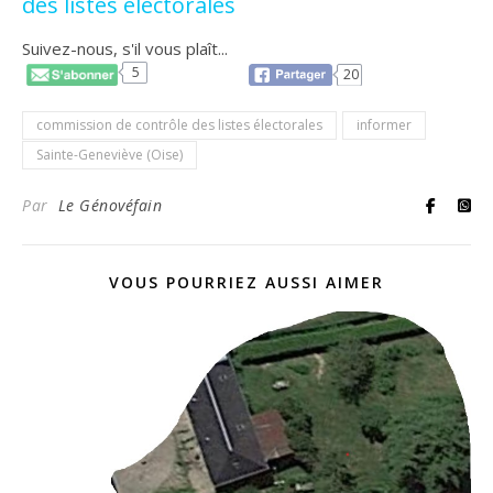
des listes électorales
Suivez-nous, s'il vous plaît...
5
20
commission de contrôle des listes électorales
informer
Sainte-Geneviève (Oise)
Par
Le Génovéfain
VOUS POURRIEZ AUSSI AIMER