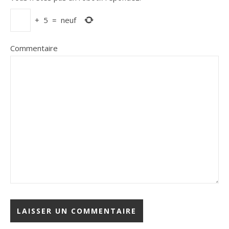
+
5
=
neuf
Commentaire