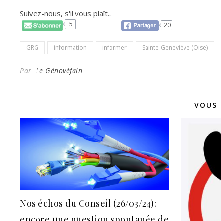
Suivez-nous, s'il vous plaît...
5
20
GRG
information
informer
Sainte-Geneviève (Oise)
Par
Le Génovéfain
VOUS 
Nos échos du Conseil (26/03/24):
encore une question spontanée de