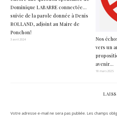
Dominique LABARRE connectée…
suivie de la parole donnée à Denis
ROLLAND, adjoint au Maire de
Ponchon!
Nos échos
3 avril 2024
vers un a
propositi
avenir…
18 mars 2025
LAIS
Votre adresse e-mail ne sera pas publiée.
Les champs oblig