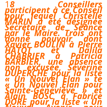
18 Conseillers
participent à ce Conseil
pour lequel Christelle
MARIN a été désignée
Secrétaire de Séance
par le Maire. Trois ont
donné pouvoir dont
Xavier BOULIN à Pierre
HATOT et Dalila
CHABRIER à Patricia
BARBIER,
une absence
non excusée, Séverine
DUPERCHE pour la liste
« Un Nouvel Elan »
te
« Un Nouvel Elan pour
Sainte-Geneviève » et
Alain BOSC à Fabrice
DORE pour la liste « Un