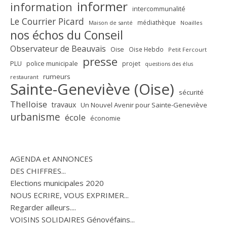
informer
information
intercommunalité
Le Courrier Picard
médiathèque
Maison de santé
Noailles
nos échos du Conseil
Observateur de Beauvais
Oise
Oise Hebdo
Petit Fercourt
presse
PLU
police municipale
projet
questions des élus
rumeurs
restaurant
Sainte-Geneviève (Oise)
sécurité
Thelloise
travaux
Un Nouvel Avenir pour Sainte-Geneviève
urbanisme
école
économie
AGENDA et ANNONCES
DES CHIFFRES...
Elections municipales 2020
NOUS ECRIRE, VOUS EXPRIMER...
Regarder ailleurs....
VOISINS SOLIDAIRES Génovéfains...