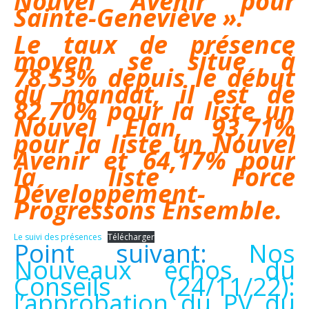
Nouvel Avenir pour
Sainte-Geneviève ».
Le taux de présence
moyen se situe à
78,53% depuis le début
du mandat, il est de
82,70% pour la liste un
Nouvel Elan, 93,71%
pour la liste un Nouvel
Avenir et 64,17% pour
la liste Force
Développement-
Progressons Ensemble.
Le suivi des présences
Télécharger
Point suivant:
Nos
Nouveaux échos du
Conseils (24/11/22):
l’approbation du PV du