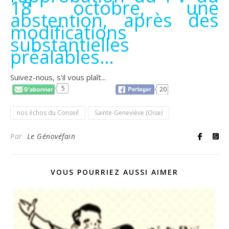
18 octobre, une
abstention, après des
modifications
substantielles
préalables…
Suivez-nous, s'il vous plaît...
5
20
nos échos du Conseil
Sainte-Geneviève (Oise)
Par
Le Génovéfain
VOUS POURRIEZ AUSSI AIMER