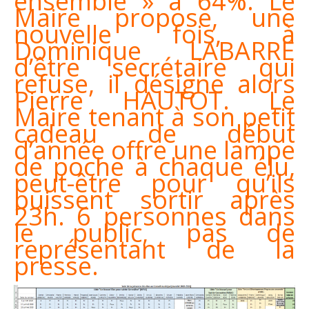
ensemble » à 64%. Le
Maire propose, une
nouvelle fois, à
Dominique LABARRE
d’être secrétaire qui
refuse, il désigne alors
Pierre HAUTOT. Le
Maire tenant à son petit
cadeau de début
d’année offre une lampe
de poche à chaque élu,
peut-être pour qu’ils
puissent sortir après
23h. 6 personnes dans
le public, pas de
représentant de la
presse.