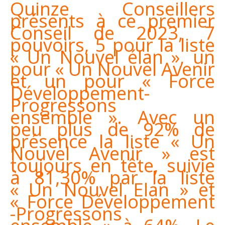
Quinze Conseillers
présents à ce premier
Conseil de 2023, 7
pouvoirs, 5 pour la liste
« Un Nouvel élan », un
pour « Un Nouvel Avenir
et un pour « Force
Développement-
Progressons
ensemble ». Avec un
peu plus de 92% de
présence la liste « Un
Nouvel Avenir » est
toujours en tête, suivie
à 81,30% par la liste
« Un Nouvel Elan » et
« Force Développement
-Progressons