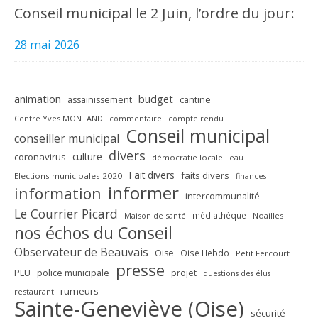
Conseil municipal le 2 Juin, l’ordre du jour:
28 mai 2026
animation
budget
assainissement
cantine
Centre Yves MONTAND
commentaire
compte rendu
Conseil municipal
conseiller municipal
divers
culture
coronavirus
démocratie locale
eau
Fait divers
faits divers
Elections municipales 2020
finances
informer
information
intercommunalité
Le Courrier Picard
médiathèque
Maison de santé
Noailles
nos échos du Conseil
Observateur de Beauvais
Oise
Oise Hebdo
Petit Fercourt
presse
PLU
police municipale
projet
questions des élus
rumeurs
restaurant
Sainte-Geneviève (Oise)
sécurité