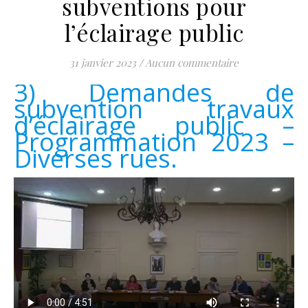
subventions pour
l’éclairage public
31 janvier 2023
/
Aucun commentaire
3) Demandes de
subvention travaux
d’éclairage public –
Programmation 2023 –
Diverses rues.