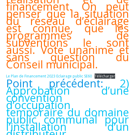
financement. On peut
penser que la situation
du réseau d’éclairage
est connue, que les
programmes de
subventions le sont
aussi. Vote unanime et
sans question du
Conseil municipal.
Le Plan de Financement 2023 Eclairage public SE60
Télécharger
Point précédent:
2)
Approbation d’une
convention
d’occupation
temporaire du domaine
public communal pour
l’installation d’un
distributeur