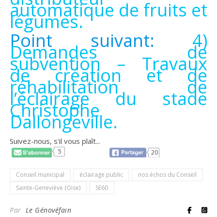
automatique de fruits et
légumes.
Point suivant:
4)
Demandes de
subvention – Travaux
de création et de
réhabilitation de
l’éclairage du stade
Christophe
Dallongeville.
Suivez-nous, s'il vous plaît...
5
20
Conseil municipal
éclairage public
nos échos du Conseil
Sainte-Geneviève (Oise)
SE60
Par
Le Génovéfain