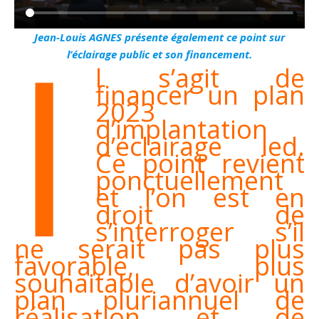
I
Jean-Louis AGNES présente également ce point sur
l’éclairage public et son financement.
l s’agit de
financer un plan
2023
d’implantation
d’éclairage led.
Ce point revient
ponctuellement
et l’on est en
droit de
s’interroger s’il
ne serait pas plus
favorable, plus
souhaitable d’avoir un
plan pluriannuel de
réalisation et de