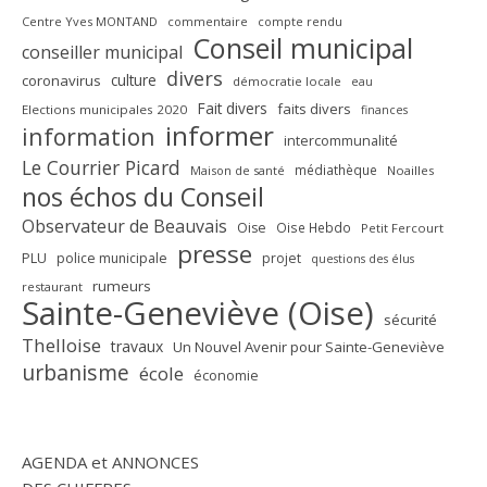
Centre Yves MONTAND
commentaire
compte rendu
Conseil municipal
conseiller municipal
divers
culture
coronavirus
démocratie locale
eau
Fait divers
faits divers
Elections municipales 2020
finances
informer
information
intercommunalité
Le Courrier Picard
médiathèque
Maison de santé
Noailles
nos échos du Conseil
Observateur de Beauvais
Oise
Oise Hebdo
Petit Fercourt
presse
PLU
police municipale
projet
questions des élus
rumeurs
restaurant
Sainte-Geneviève (Oise)
sécurité
Thelloise
travaux
Un Nouvel Avenir pour Sainte-Geneviève
urbanisme
école
économie
AGENDA et ANNONCES