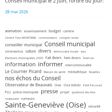
Conseil municipal le 2 Juin, l’ordre du jour:
28 mai 2026
animation
budget
assainissement
cantine
Centre Yves MONTAND
commentaire
compte rendu
Conseil municipal
conseiller municipal
divers
culture
coronavirus
démocratie locale
eau
Fait divers
faits divers
Elections municipales 2020
finances
informer
information
intercommunalité
Le Courrier Picard
médiathèque
Maison de santé
Noailles
nos échos du Conseil
Observateur de Beauvais
Oise
Oise Hebdo
Petit Fercourt
presse
PLU
police municipale
projet
questions des élus
rumeurs
restaurant
Sainte-Geneviève (Oise)
sécurité