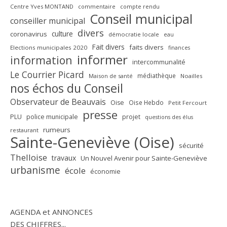
Centre Yves MONTAND
commentaire
compte rendu
Conseil municipal
conseiller municipal
divers
culture
coronavirus
démocratie locale
eau
Fait divers
faits divers
Elections municipales 2020
finances
informer
information
intercommunalité
Le Courrier Picard
médiathèque
Maison de santé
Noailles
nos échos du Conseil
Observateur de Beauvais
Oise
Oise Hebdo
Petit Fercourt
presse
PLU
police municipale
projet
questions des élus
rumeurs
restaurant
Sainte-Geneviève (Oise)
sécurité
Thelloise
travaux
Un Nouvel Avenir pour Sainte-Geneviève
urbanisme
école
économie
AGENDA et ANNONCES
DES CHIFFRES...