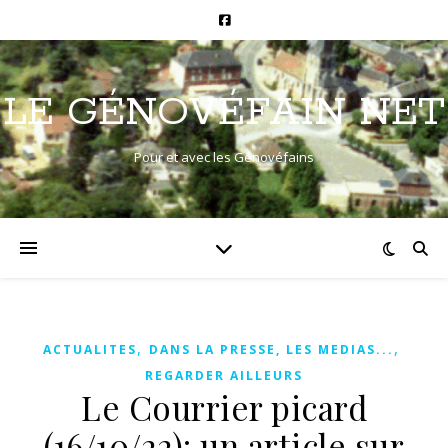
LE GÉNOVÉFAIN NET
Pour et avec les Génovéfains
,
,
ACTUALITES
DANS LA PRESSE, LES MEDIAS...
REGARDER AILLEURS
Le Courrier picard
(16/10/22): un article sur