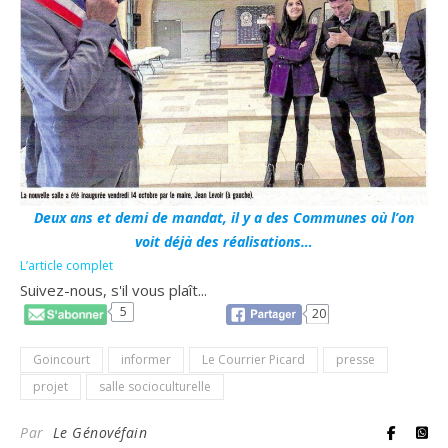
Deux ans et demi de mandat, il y a des Communes où l’on
voit déjà des réalisations…
L’article complet
Suivez-nous, s'il vous plaît...
5
20
Goincourt
informer
Le Courrier Picard
presse
projet
salle socioculturelle
Par
Le Génovéfain