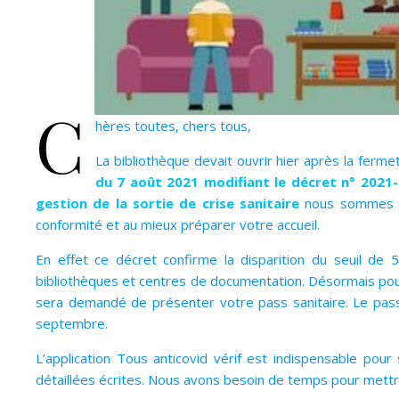
C
hères toutes, chers tous,
La bibliothèque devait ouvrir hier après la ferm
du 7 août 2021 modifiant le décret n° 2021-
gestion de la sortie de crise sanitaire
nous sommes c
conformité et au mieux préparer votre accueil.
En effet ce décret confirme la disparition du seuil de
bibliothèques et centres de documentation. Désormais pour e
sera demandé de présenter votre pass sanitaire. Le pass 
septembre.
L’application Tous anticovid vérif est indispensable pour
détaillées écrites. Nous avons besoin de temps pour mettre