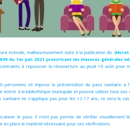
eture estivale, malheureusement suite à la publication du
décret
699 du 1er juin 2021 prescrivant les mesures générales néc
ontraints à repousser la réouverture au jeudi 19 août pour 
 50 personnes et impose la présentation du pass sanitaire à 
ntrer à la bibliothèque municipale et pouvoir utiliser tous ses s
sanitaire ne s’applique pas pour les 12-17 ans, ce sera le cas
 scanner le pass. Il n’est pas permis de vérifier visuellement l
 en place le matériel nécessaire pour ces vérifications.