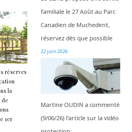
familiale le 27 Août au Parc
Canadien de Muchedent,
réservez dès que possible
22 juin 2026
es réserves
cation
ns la
e de
Martine OUDIN a commenté
nous
(9/06/26) l’article sur la vidéo
e 1er
protection: