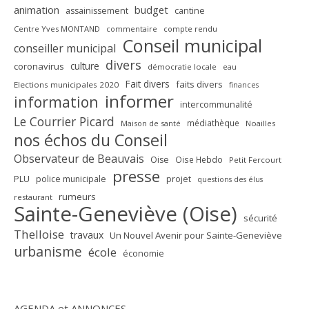
animation
budget
assainissement
cantine
Centre Yves MONTAND
commentaire
compte rendu
Conseil municipal
conseiller municipal
divers
culture
coronavirus
démocratie locale
eau
Fait divers
faits divers
Elections municipales 2020
finances
informer
information
intercommunalité
Le Courrier Picard
médiathèque
Maison de santé
Noailles
nos échos du Conseil
Observateur de Beauvais
Oise
Oise Hebdo
Petit Fercourt
presse
PLU
police municipale
projet
questions des élus
rumeurs
restaurant
Sainte-Geneviève (Oise)
sécurité
Thelloise
travaux
Un Nouvel Avenir pour Sainte-Geneviève
urbanisme
école
économie
AGENDA et ANNONCES