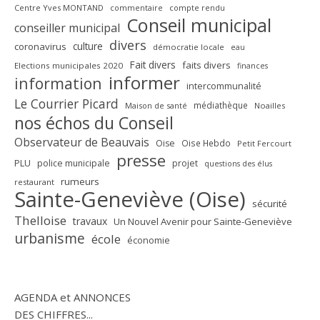
Centre Yves MONTAND
commentaire
compte rendu
Conseil municipal
conseiller municipal
divers
culture
coronavirus
démocratie locale
eau
Fait divers
faits divers
Elections municipales 2020
finances
informer
information
intercommunalité
Le Courrier Picard
médiathèque
Maison de santé
Noailles
nos échos du Conseil
Observateur de Beauvais
Oise
Oise Hebdo
Petit Fercourt
presse
PLU
police municipale
projet
questions des élus
rumeurs
restaurant
Sainte-Geneviève (Oise)
sécurité
Thelloise
travaux
Un Nouvel Avenir pour Sainte-Geneviève
urbanisme
école
économie
AGENDA et ANNONCES
DES CHIFFRES...