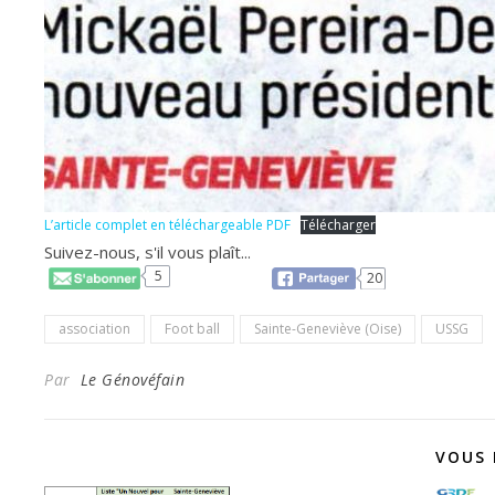
L’article complet en téléchargeable PDF
Télécharger
Suivez-nous, s'il vous plaît...
5
20
association
Foot ball
Sainte-Geneviève (Oise)
USSG
Par
Le Génovéfain
VOUS 