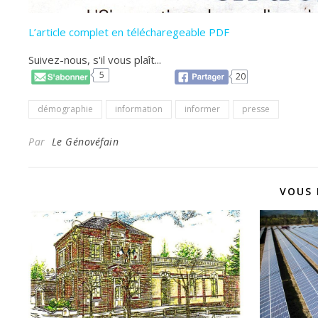
L’article complet en télécharegeable PDF
Suivez-nous, s'il vous plaît...
5
20
démographie
information
informer
presse
Par
Le Génovéfain
VOUS 