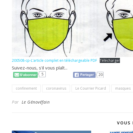
200508-cp-L’article complet en téléchargeable PDF
Télécharger
Suivez-nous, s'il vous plaît...
5
20
confinement
coronavirus
Le Courrier Picard
masques
Par
Le Génovéfain
VOUS 