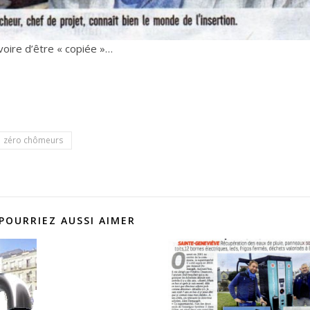
voire d’être « copiée »…
zéro chômeurs
POURRIEZ AUSSI AIMER