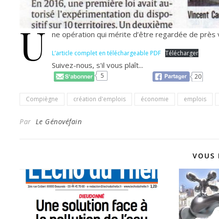
U
ne opération qui mérite d’être regardée de près 
L’article complet en téléchargeable PDF
Télécharger
Suivez-nous, s'il vous plaît...
5
20
Compiègne
création d'emplois
économie
emplois
Par
Le Génovéfain
VOUS 