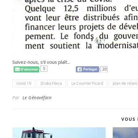
Suivez-nous, s'il vous plaît...
5
20
covid 19
Draka Fileca
Le Courrier Picard
plan de relan
Par
Le Génovéfain
VOUS 