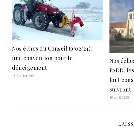
Nos échos du Conseil (6/02/24):
une convention pour le
Nos échos
déneigement
PADD, les
13 février 2024
font con
suivront-
10 avril 2025
LAIS