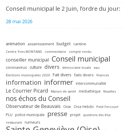
Conseil municipal le 2 Juin, l’ordre du jour:
28 mai 2026
animation
budget
assainissement
cantine
Centre Yves MONTAND
commentaire
compte rendu
Conseil municipal
conseiller municipal
divers
culture
coronavirus
démocratie locale
eau
Fait divers
faits divers
Elections municipales 2020
finances
informer
information
intercommunalité
Le Courrier Picard
médiathèque
Maison de santé
Noailles
nos échos du Conseil
Observateur de Beauvais
Oise
Oise Hebdo
Petit Fercourt
presse
PLU
police municipale
projet
questions des élus
rumeurs
restaurant
Sainte-Geneviève (Oise)