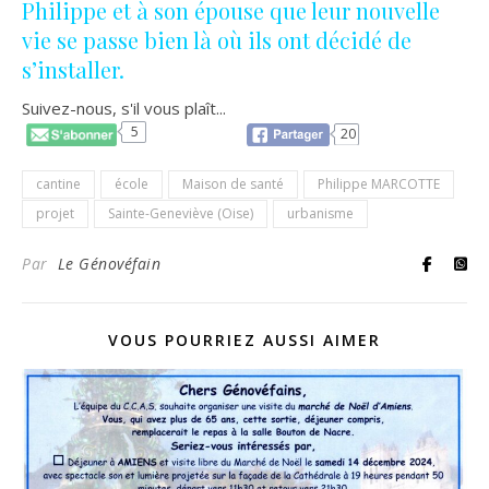
Philippe et à son épouse que leur nouvelle
vie se passe bien là où ils ont décidé de
s’installer.
Suivez-nous, s'il vous plaît...
5
20
cantine
école
Maison de santé
Philippe MARCOTTE
projet
Sainte-Geneviève (Oise)
urbanisme
Par
Le Génovéfain
VOUS POURRIEZ AUSSI AIMER