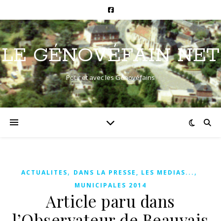
LE GÉNOVÉFAIN NET
Pour et avec les Génovéfains
,
,
ACTUALITES
DANS LA PRESSE, LES MEDIAS...
MUNICIPALES 2014
Article paru dans
l’Observateur de Beauvais