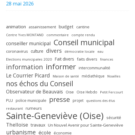
28 mai 2026
animation
budget
assainissement
cantine
Centre Yves MONTAND
commentaire
compte rendu
Conseil municipal
conseiller municipal
divers
culture
coronavirus
démocratie locale
eau
Fait divers
faits divers
Elections municipales 2020
finances
informer
information
intercommunalité
Le Courrier Picard
médiathèque
Maison de santé
Noailles
nos échos du Conseil
Observateur de Beauvais
Oise
Oise Hebdo
Petit Fercourt
presse
PLU
police municipale
projet
questions des élus
rumeurs
restaurant
Sainte-Geneviève (Oise)
sécurité
Thelloise
travaux
Un Nouvel Avenir pour Sainte-Geneviève
urbanisme
école
économie