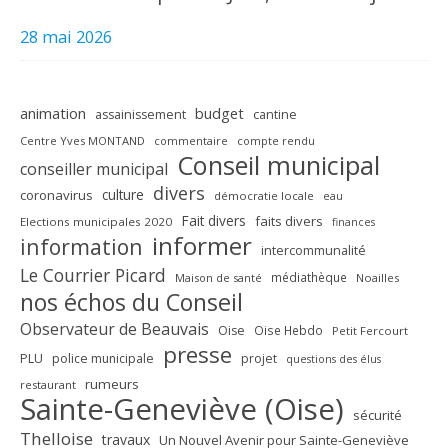
28 mai 2026
animation
budget
assainissement
cantine
Centre Yves MONTAND
commentaire
compte rendu
Conseil municipal
conseiller municipal
divers
culture
coronavirus
démocratie locale
eau
Fait divers
faits divers
Elections municipales 2020
finances
informer
information
intercommunalité
Le Courrier Picard
médiathèque
Maison de santé
Noailles
nos échos du Conseil
Observateur de Beauvais
Oise
Oise Hebdo
Petit Fercourt
presse
PLU
police municipale
projet
questions des élus
rumeurs
restaurant
Sainte-Geneviève (Oise)
sécurité
Thelloise
travaux
Un Nouvel Avenir pour Sainte-Geneviève