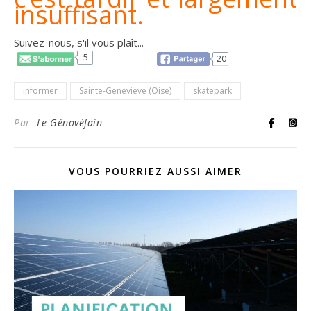
insuffisant.
Suivez-nous, s'il vous plaît...
5
20
informer
Sainte-Geneviève (Oise)
skatepark
Par
Le Génovéfain
VOUS POURRIEZ AUSSI AIMER