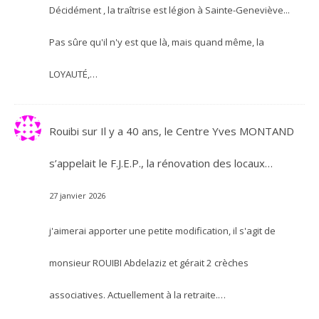
Décidément , la traîtrise est légion à Sainte-Geneviève...
Pas sûre qu'il n'y est que là, mais quand même, la
LOYAUTÉ,…
Rouibi
sur
Il y a 40 ans, le Centre Yves MONTAND
s’appelait le F.J.E.P., la rénovation des locaux…
27 janvier 2026
j'aimerai apporter une petite modification, il s'agit de
monsieur ROUIBI Abdelaziz et gérait 2 crèches
associatives. Actuellement à la retraite.…