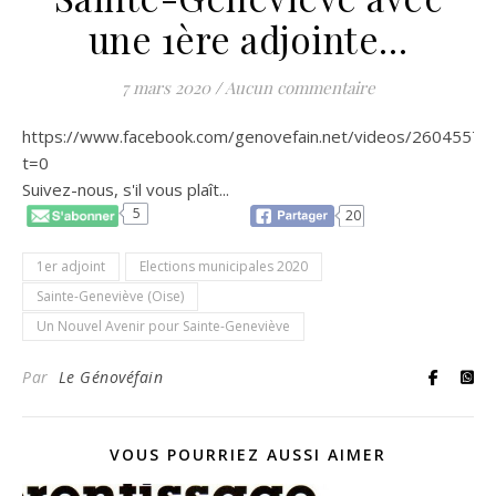
une 1ère adjointe…
7 mars 2020
/
Aucun commentaire
https://www.facebook.com/genovefain.net/videos/2604557
t=0
Suivez-nous, s'il vous plaît...
5
20
1er adjoint
Elections municipales 2020
Sainte-Geneviève (Oise)
Un Nouvel Avenir pour Sainte-Geneviève
Par
Le Génovéfain
VOUS POURRIEZ AUSSI AIMER