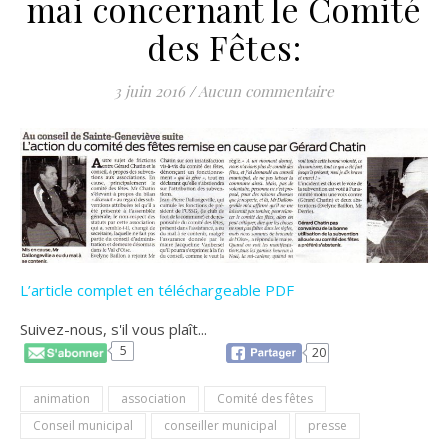
mai concernant le Comité
des Fêtes:
3 juin 2016
/
Aucun commentaire
L’article complet en téléchargeable PDF
Suivez-nous, s'il vous plaît...
5
20
animation
association
Comité des fêtes
Conseil municipal
conseiller municipal
presse