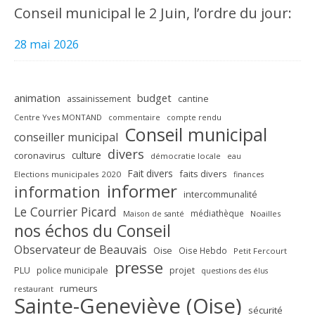
Conseil municipal le 2 Juin, l’ordre du jour:
28 mai 2026
animation
budget
assainissement
cantine
Centre Yves MONTAND
commentaire
compte rendu
Conseil municipal
conseiller municipal
divers
culture
coronavirus
démocratie locale
eau
Fait divers
faits divers
Elections municipales 2020
finances
informer
information
intercommunalité
Le Courrier Picard
médiathèque
Maison de santé
Noailles
nos échos du Conseil
Observateur de Beauvais
Oise
Oise Hebdo
Petit Fercourt
presse
PLU
police municipale
projet
questions des élus
rumeurs
restaurant
Sainte-Geneviève (Oise)
sécurité