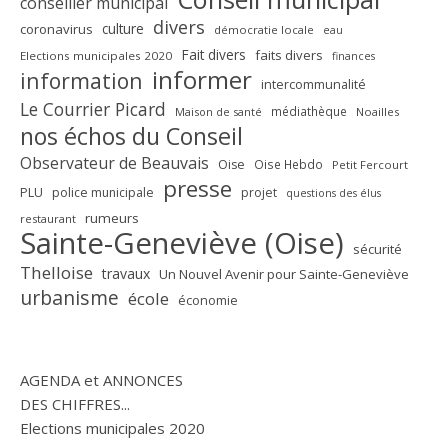
conseiller municipal
divers
culture
coronavirus
démocratie locale
eau
Fait divers
faits divers
Elections municipales 2020
finances
informer
information
intercommunalité
Le Courrier Picard
médiathèque
Maison de santé
Noailles
nos échos du Conseil
Observateur de Beauvais
Oise
Oise Hebdo
Petit Fercourt
presse
PLU
police municipale
projet
questions des élus
rumeurs
restaurant
Sainte-Geneviève (Oise)
sécurité
Thelloise
travaux
Un Nouvel Avenir pour Sainte-Geneviève
urbanisme
école
économie
AGENDA et ANNONCES
DES CHIFFRES...
Elections municipales 2020