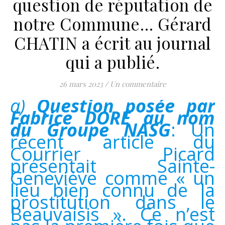
question de réputation de
notre Commune… Gérard
CHATIN a écrit au journal
qui a publié.
26 mars 2023
/
Un commentaire
a) Question posée par
Fabrice DORE au nom
du Groupe NASG
: Un
récent article du
Courrier Picard
présentait Sainte-
Geneviève comme « un
lieu bien connu de la
prostitution dans le
Beauvaisis ». Ce n’est