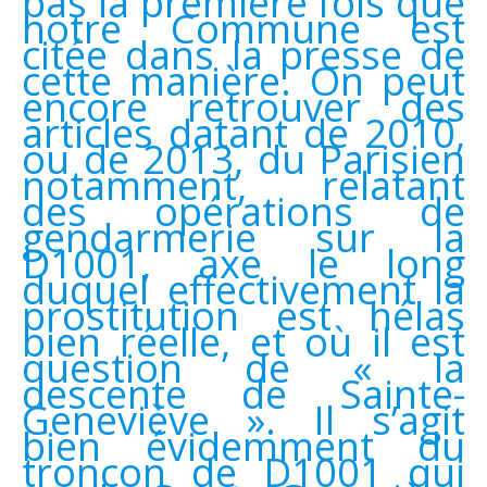
pas la première fois que
notre Commune est
citée dans la presse de
cette manière. On peut
encore retrouver des
articles datant de 2010,
ou de 2013, du Parisien
notamment, relatant
des opérations de
gendarmerie sur la
D1001, axe le long
duquel effectivement la
prostitution est hélas
bien réelle, et où il est
question de « la
descente de Sainte-
Geneviève ». Il s’agit
bien évidemment du
tronçon de D1001 qui