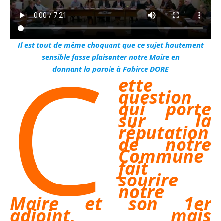
C
Il est tout de même choquant que ce sujet hautement
sensible fasse plaisanter notre Maire en
donnant la parole à Fabirce DORE
ette
question
qui porte
sur la
réputation
de notre
Commune
fait
sourire
notre
Maire et son 1er
adjoint, mais