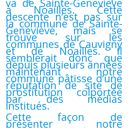
va de Sainte-Geneviève
à Noailles. Cette
descente n’est pas sur
la commune de Sainte-
Geneviève, mais se
trouve sur les
communes de Cauvigny
et de Noailles. Il
semblerait donc que
depuis plusieurs années
maintenant notre
commune pâtisse d’une
réputation de site de
prostitution colportée
par des médias
institués.
Cette façon de
présenter notre