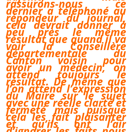
rassurons-nous ce
dernier a téléphoné au
répondeur du journal,
cela devrait donner à
peu près le même
résultat que quand il va
voir la Conseillère
départementale du
Canton voisin pour
avoir un médecin, on
attend toujours le
résultat. De même que
l’on attend l’expression
du Maire sur le sujet
avec une réelle clarté et
fermeté mais puisque
cela les fait plaisanter
et qu’ils ont l’air
d’ignorer les faits nous