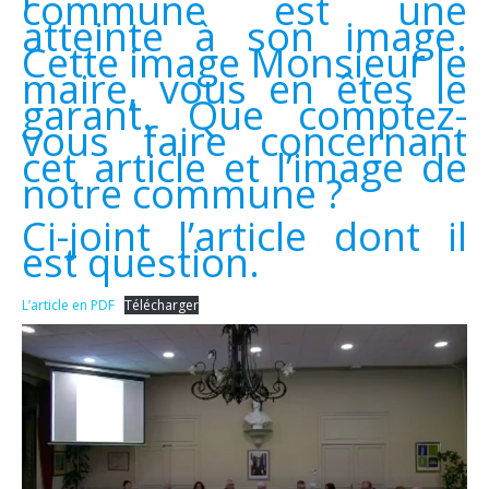
commune est une
atteinte à son image.
Cette image Monsieur le
maire, vous en êtes le
garant. Que comptez-
vous faire concernant
cet article et l’image de
notre commune ?
Ci-joint l’article dont il
est question.
L’article en PDF
Télécharger