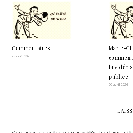
Commentaires
Marie-Ch
27 août 2023
commenté 
la vidéo 
publiée
20 avril 2026
LAIS
Votre adresse e-mail ne sera pas publiée.
Les champs oblig