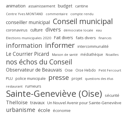
animation
budget
assainissement
cantine
Centre Yves MONTAND
commentaire
compte rendu
Conseil municipal
conseiller municipal
divers
culture
coronavirus
démocratie locale
eau
Fait divers
faits divers
Elections municipales 2020
finances
informer
information
intercommunalité
Le Courrier Picard
médiathèque
Maison de santé
Noailles
nos échos du Conseil
Observateur de Beauvais
Oise
Oise Hebdo
Petit Fercourt
presse
PLU
police municipale
projet
questions des élus
rumeurs
restaurant
Sainte-Geneviève (Oise)
sécurité
Thelloise
travaux
Un Nouvel Avenir pour Sainte-Geneviève
urbanisme
école
économie