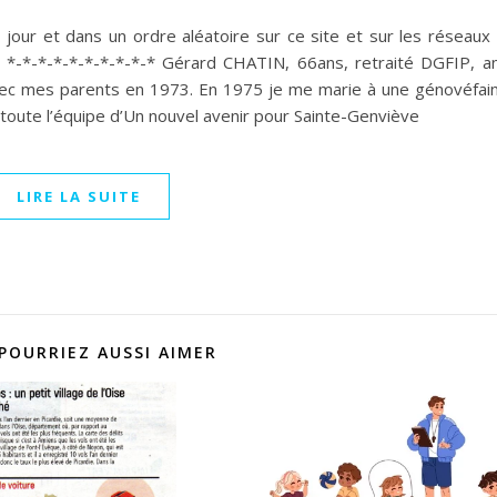
 jour et dans un ordre aléatoire sur ce site et sur les réseaux 
. *-*-*-*-*-*-*-*-*-* Gérard CHATIN, 66ans, retraité DGFIP, an
 avec mes parents en 1973. En 1975 je me marie à une génovéfai
s toute l’équipe d’Un nouvel avenir pour Sainte-Genviève
LIRE LA SUITE
POURRIEZ AUSSI AIMER