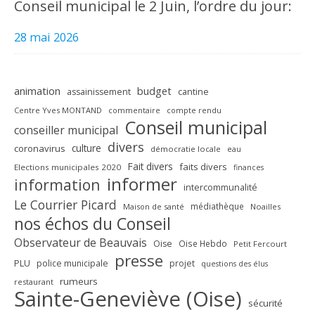
Conseil municipal le 2 Juin, l’ordre du jour:
28 mai 2026
animation
budget
assainissement
cantine
Centre Yves MONTAND
commentaire
compte rendu
Conseil municipal
conseiller municipal
divers
culture
coronavirus
démocratie locale
eau
Fait divers
faits divers
Elections municipales 2020
finances
informer
information
intercommunalité
Le Courrier Picard
médiathèque
Maison de santé
Noailles
nos échos du Conseil
Observateur de Beauvais
Oise
Oise Hebdo
Petit Fercourt
presse
PLU
police municipale
projet
questions des élus
rumeurs
restaurant
Sainte-Geneviève (Oise)
sécurité