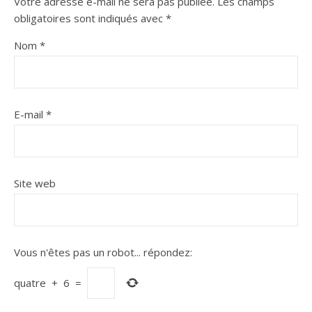
Votre adresse e-mail ne sera pas publiée.
Les champs
obligatoires sont indiqués avec
*
Nom
*
E-mail
*
Site web
Vous n'êtes pas un robot...
répondez:
quatre
+
6
=