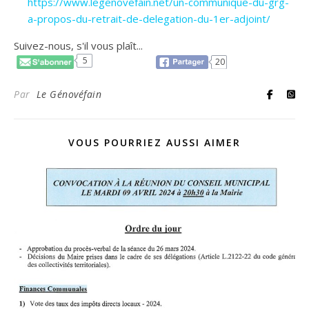
https://www.legenovefain.net/un-communique-du-grg-
a-propos-du-retrait-de-delegation-du-1er-adjoint/
Suivez-nous, s'il vous plaît...
5
20
Par
Le Génovéfain
VOUS POURRIEZ AUSSI AIMER