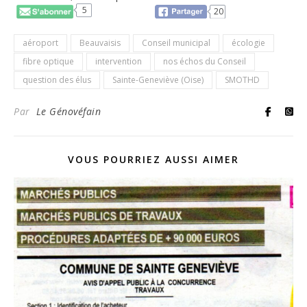
5
20
aéroport
Beauvaisis
Conseil municipal
écologie
fibre optique
intervention
nos échos du Conseil
question des élus
Sainte-Geneviève (Oise)
SMOTHD
Par
Le Génovéfain
VOUS POURRIEZ AUSSI AIMER