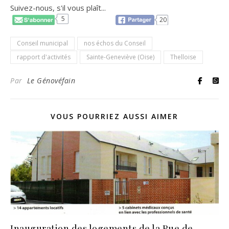
Suivez-nous, s'il vous plaît...
5
20
Conseil municipal
nos échos du Conseil
rapport d'activités
Sainte-Geneviève (Oise)
Thelloise
Par
Le Génovéfain
VOUS POURRIEZ AUSSI AIMER
Inauguration des logements de la Rue de