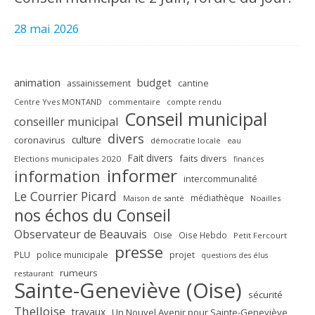
28 mai 2026
animation
budget
assainissement
cantine
Centre Yves MONTAND
commentaire
compte rendu
Conseil municipal
conseiller municipal
divers
culture
coronavirus
démocratie locale
eau
Fait divers
faits divers
Elections municipales 2020
finances
informer
information
intercommunalité
Le Courrier Picard
médiathèque
Maison de santé
Noailles
nos échos du Conseil
Observateur de Beauvais
Oise
Oise Hebdo
Petit Fercourt
presse
PLU
police municipale
projet
questions des élus
rumeurs
restaurant
Sainte-Geneviève (Oise)
sécurité
Thelloise
travaux
Un Nouvel Avenir pour Sainte-Geneviève