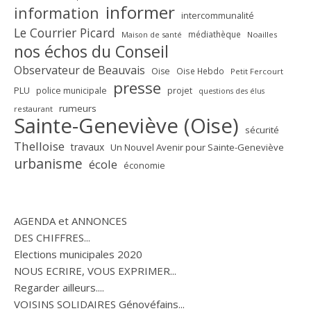
informer
information
intercommunalité
Le Courrier Picard
médiathèque
Maison de santé
Noailles
nos échos du Conseil
Observateur de Beauvais
Oise
Oise Hebdo
Petit Fercourt
presse
PLU
police municipale
projet
questions des élus
rumeurs
restaurant
Sainte-Geneviève (Oise)
sécurité
Thelloise
travaux
Un Nouvel Avenir pour Sainte-Geneviève
urbanisme
école
économie
AGENDA et ANNONCES
DES CHIFFRES...
Elections municipales 2020
NOUS ECRIRE, VOUS EXPRIMER...
Regarder ailleurs....
VOISINS SOLIDAIRES Génovéfains...