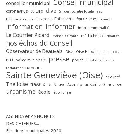
Conseil municipal
conseiller municipal
divers
culture
coronavirus
démocratie locale
eau
Fait divers
faits divers
Elections municipales 2020
finances
informer
information
intercommunalité
Le Courrier Picard
médiathèque
Maison de santé
Noailles
nos échos du Conseil
Observateur de Beauvais
Oise
Oise Hebdo
Petit Fercourt
presse
PLU
police municipale
projet
questions des élus
rumeurs
restaurant
Sainte-Geneviève (Oise)
sécurité
Thelloise
travaux
Un Nouvel Avenir pour Sainte-Geneviève
urbanisme
école
économie
AGENDA et ANNONCES
DES CHIFFRES...
Elections municipales 2020