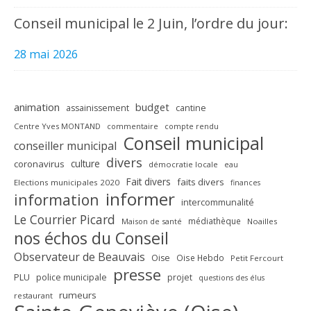
Conseil municipal le 2 Juin, l’ordre du jour:
28 mai 2026
animation
budget
assainissement
cantine
Centre Yves MONTAND
commentaire
compte rendu
Conseil municipal
conseiller municipal
divers
culture
coronavirus
démocratie locale
eau
Fait divers
faits divers
Elections municipales 2020
finances
informer
information
intercommunalité
Le Courrier Picard
médiathèque
Maison de santé
Noailles
nos échos du Conseil
Observateur de Beauvais
Oise
Oise Hebdo
Petit Fercourt
presse
PLU
police municipale
projet
questions des élus
rumeurs
restaurant