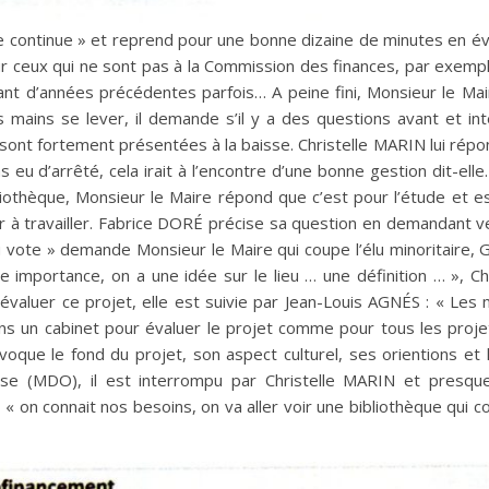
e continue » et reprend pour une bonne dizaine de minutes en é
ceux qui ne sont pas à la Commission des finances, par exemple
ant d’années précédentes parfois… A peine fini, Monsieur le Ma
 mains se lever, il demande s’il y a des questions avant et in
ont fortement présentées à la baisse. Christelle MARIN lui répon
s eu d’arrêté, cela irait à l’encontre d’une bonne gestion dit-ell
bliothèque, Monsieur le Maire répond que c’est pour l’étude et
 à travailler. Fabrice DORÉ précise sa question en demandant ve
u vote » demande Monsieur le Maire qui coupe l’élu minoritaire
 importance, on a une idée sur le lieu … une définition … », C
valuer ce projet, elle est suivie par Jean-Louis AGNÉS : « Les
ns un cabinet pour évaluer le projet comme pour tous les proje
que le fond du projet, son aspect culturel, ses orientions et 
ise (MDO), il est interrompu par Christelle MARIN et presq
 on connait nos besoins, on va aller voir une bibliothèque qui c