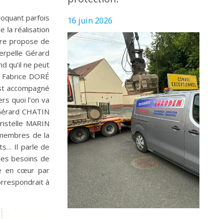
voquant parfois
16 juin 2026
 la réalisation
ire propose de
terpelle Gérard
d qu’il ne peut
e. Fabrice DORÉ
 est accompagné
rs quoi l’on va
, Gérard CHATIN
hristelle MARIN
 membres de la
ts… Il parle de
les besoins de
ue en cœur par
orrespondrait à