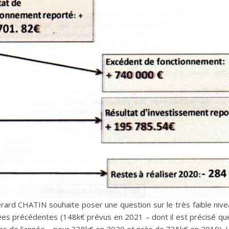
rd CHATIN souhaite poser une question sur le très faible nivea
es précédentes (148k€ prévus en 2021 – dont il est précisé que
ons de l’année – pour 338k€ en 2020 et près de 735k€ en 2019). L