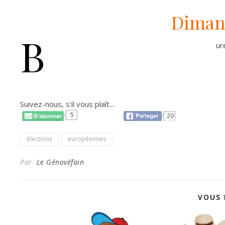
Dimanc
B
ur
Suivez-nous, s'il vous plaît...
5
20
élections
européennes
Par
Le Génovéfain
VOUS 