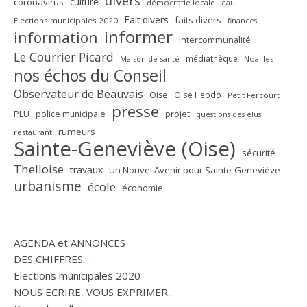
divers
culture
coronavirus
démocratie locale
eau
Fait divers
faits divers
Elections municipales 2020
finances
informer
information
intercommunalité
Le Courrier Picard
médiathèque
Maison de santé
Noailles
nos échos du Conseil
Observateur de Beauvais
Oise
Oise Hebdo
Petit Fercourt
presse
PLU
police municipale
projet
questions des élus
rumeurs
restaurant
Sainte-Geneviève (Oise)
sécurité
Thelloise
travaux
Un Nouvel Avenir pour Sainte-Geneviève
urbanisme
école
économie
AGENDA et ANNONCES
DES CHIFFRES...
Elections municipales 2020
NOUS ECRIRE, VOUS EXPRIMER...