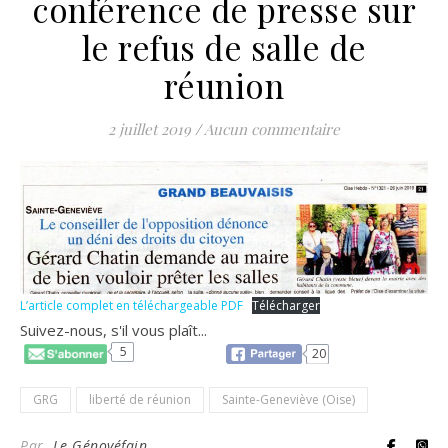
conférence de presse sur
le refus de salle de
réunion
2 juillet 2019
/
Aucun commentaire
L’article complet en téléchargeable PDF
Télécharger
Suivez-nous, s'il vous plaît...
5
20
GRG
liberté de réunion
Sainte-Geneviève (Oise)
Par
Le Génovéfain