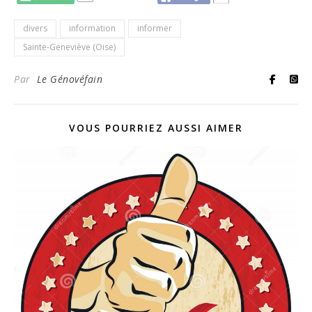
divers
information
informer
Sainte-Geneviève (Oise)
Par
Le Génovéfain
VOUS POURRIEZ AUSSI AIMER