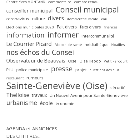
Centre Yves MONTAND
commentaire
compte rendu
Conseil municipal
conseiller municipal
divers
culture
coronavirus
démocratie locale
eau
Fait divers
faits divers
Elections municipales 2020
finances
informer
information
intercommunalité
Le Courrier Picard
médiathèque
Maison de santé
Noailles
nos échos du Conseil
Observateur de Beauvais
Oise
Oise Hebdo
Petit Fercourt
presse
PLU
police municipale
projet
questions des élus
rumeurs
restaurant
Sainte-Geneviève (Oise)
sécurité
Thelloise
travaux
Un Nouvel Avenir pour Sainte-Geneviève
urbanisme
école
économie
AGENDA et ANNONCES
DES CHIFFRES...