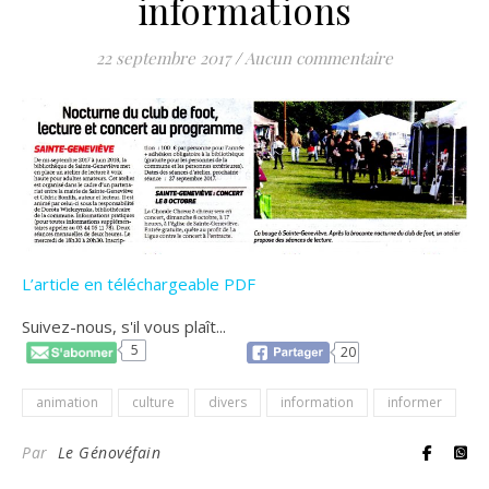
informations
22 septembre 2017
/
Aucun commentaire
L’article en téléchargeable PDF
Suivez-nous, s'il vous plaît...
5
20
animation
culture
divers
information
informer
Par
Le Génovéfain