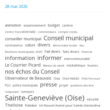
28 mai 2026
animation
budget
assainissement
cantine
Centre Yves MONTAND
commentaire
compte rendu
Conseil municipal
conseiller municipal
divers
culture
coronavirus
démocratie locale
eau
Fait divers
faits divers
Elections municipales 2020
finances
informer
information
intercommunalité
Le Courrier Picard
médiathèque
Maison de santé
Noailles
nos échos du Conseil
Observateur de Beauvais
Oise
Oise Hebdo
Petit Fercourt
presse
PLU
police municipale
projet
questions des élus
rumeurs
restaurant
Sainte-Geneviève (Oise)
sécurité
Thelloise
travaux
Un Nouvel Avenir pour Sainte-Geneviève