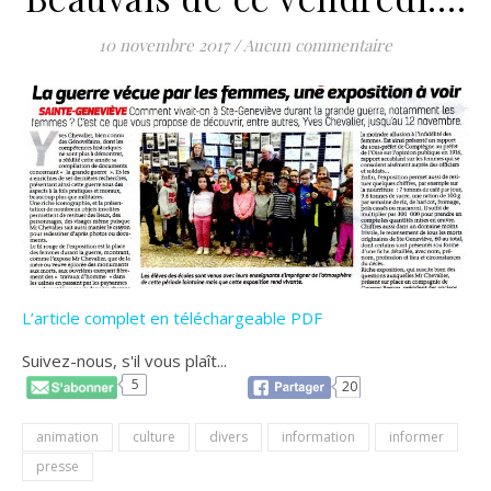
10 novembre 2017
/
Aucun commentaire
L’article complet en téléchargeable PDF
Suivez-nous, s'il vous plaît...
5
20
animation
culture
divers
information
informer
presse