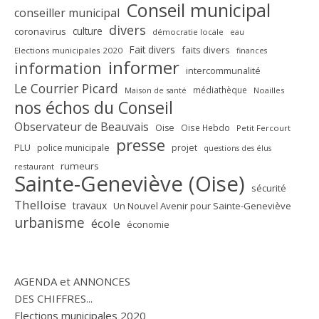
Conseil municipal
conseiller municipal
divers
culture
coronavirus
démocratie locale
eau
Fait divers
faits divers
Elections municipales 2020
finances
informer
information
intercommunalité
Le Courrier Picard
médiathèque
Maison de santé
Noailles
nos échos du Conseil
Observateur de Beauvais
Oise
Oise Hebdo
Petit Fercourt
presse
PLU
police municipale
projet
questions des élus
rumeurs
restaurant
Sainte-Geneviève (Oise)
sécurité
Thelloise
travaux
Un Nouvel Avenir pour Sainte-Geneviève
urbanisme
école
économie
AGENDA et ANNONCES
DES CHIFFRES...
Elections municipales 2020