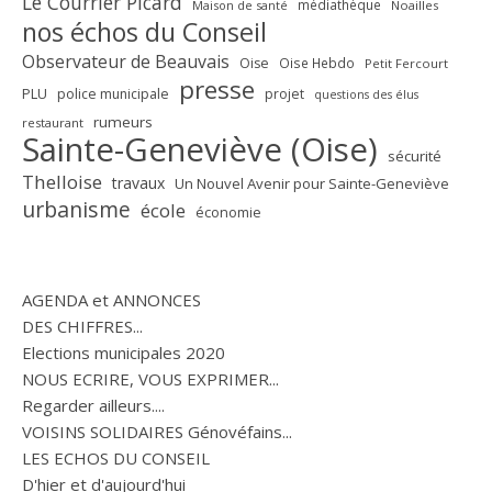
Le Courrier Picard
médiathèque
Maison de santé
Noailles
nos échos du Conseil
Observateur de Beauvais
Oise
Oise Hebdo
Petit Fercourt
presse
PLU
police municipale
projet
questions des élus
rumeurs
restaurant
Sainte-Geneviève (Oise)
sécurité
Thelloise
travaux
Un Nouvel Avenir pour Sainte-Geneviève
urbanisme
école
économie
AGENDA et ANNONCES
DES CHIFFRES...
Elections municipales 2020
NOUS ECRIRE, VOUS EXPRIMER...
Regarder ailleurs....
VOISINS SOLIDAIRES Génovéfains...
LES ECHOS DU CONSEIL
D'hier et d'aujourd'hui