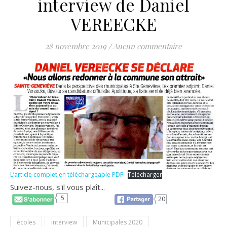
interview de Daniel
VEREECKE
28 novembre 2019
/
Aucun commentaire
L’article complet en téléchargeable PDF
Télécharger
Suivez-nous, s'il vous plaît...
5
20
écoles
interview
Municipales 2020