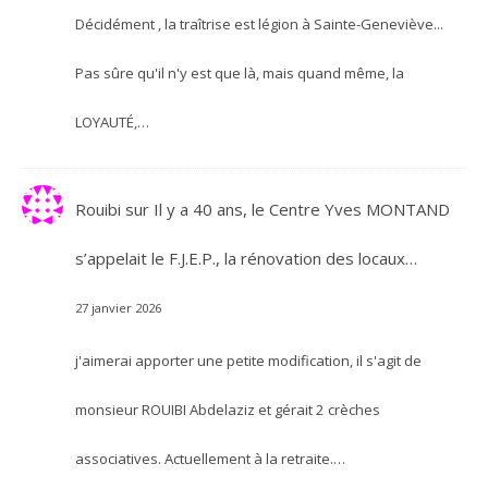
Décidément , la traîtrise est légion à Sainte-Geneviève...
Pas sûre qu'il n'y est que là, mais quand même, la
LOYAUTÉ,…
Rouibi
sur
Il y a 40 ans, le Centre Yves MONTAND
s’appelait le F.J.E.P., la rénovation des locaux…
27 janvier 2026
j'aimerai apporter une petite modification, il s'agit de
monsieur ROUIBI Abdelaziz et gérait 2 crèches
associatives. Actuellement à la retraite.…